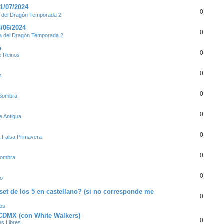
1/07/2024
0
del Dragón Temporada 2
4/06/2024
0
 del Dragón Temporada 2
e
0
e Reinos
0
s
0
 Sombra
0
e Antigua
0
a Falsa Primavera
0
Sombra
0
ro
set de los 5 en castellano? (si no corresponde me
0
nos
n CDMX (con White Walkers)
0
s Libres