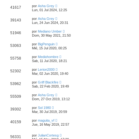
por
Asha Grey
41617
Lun, 01 Jul 2024, 12:25
por
Asha Grey
39143
Lun, 24 Jun 2024, 20:31
por
Mediano Umber
51946
Dom, 30 May 2021, 21:50
por
BigPenguin
53063
Mié, 15 Jul 2020, 00:25
por
Mediohombre
55758
Sab, 11 Jul 2020, 18:21
por
Lerion2000
52302
Mar, 02 Jun 2020, 19:40
por
Griff Blackfire
53962
Sab, 22 Feb 2020, 19:49
por
Asha Grey
55509
Dom, 27 Oct 2019, 13:12
por
Sol 1980
39302
Mar, 30 Jul 2019, 20:59
por
maguita_vf
40159
Jue, 16 May 2019, 22:57
por
JulianCortesg
56331