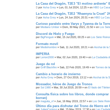
La Casa del Dragón, T2E3 "El molino ardiente" 0
por
Asha Grey
» Lun, 01 Jul 2024, 12:25 » en
HBO La Casa 
La Casa del Dragón, T2E2 "Rhaenyra la Cruel" 2
por
Asha Grey
» Lun, 24 Jun 2024, 20:31 » en
HBO La Casa
Curioso paralelo entre Varys y Tyanna de la Torr
por
Mediano Umber
» Dom, 30 May 2021, 21:50 » en
Los Siet
Discord de Hielo y Fuego
por
BigPenguin
» Mié, 15 Jul 2020, 00:25 » en
Los Siete Reino
Formato movil
por
Mediohombre
» Sab, 11 Jul 2020, 18:21 » en
Asshai de la
IMPERIA
por
Lerion2000
» Mar, 02 Jun 2020, 19:40 » en
La Ciudadela d
Juego de rol
por
Griff Blackfire
» Sab, 22 Feb 2020, 19:49 » en
Torneo de l
Cambio a horario de invierno
por
Asha Grey
» Dom, 27 Oct 2019, 13:12 » en
Asshai de la 
Mossador, héroe de Juego de Tronos
por
Sol 1980
» Mar, 30 Jul 2019, 20:59 » en
El Vado del Titirite
Consulta física sobre los libros, donde comprar 
borran)
por
maguita_vf
» Jue, 16 May 2019, 22:57 » en
Los Siete Rei
Último día para disfrutar del Trono de Hierro e
por
JulianCortesg
» Mié, 15 May 2019, 17:30 » en
Las Ciudade