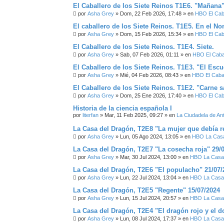
El Caballero de los Siete Reinos T1E6. "Mañana
por
Asha Grey
» Dom, 22 Feb 2026, 17:48 » en
HBO El Caba
El caballero de los Siete Reinos. T1E5. En el N
por
Asha Grey
» Dom, 15 Feb 2026, 15:34 » en
HBO El Caba
El Caballero de los Siete Reinos. T1E4. Siete.
por
Asha Grey
» Sab, 07 Feb 2026, 01:11 » en
HBO El Cabal
El Caballero de los Siete Reinos. T1E3. "El Esc
por
Asha Grey
» Mié, 04 Feb 2026, 08:43 » en
HBO El Cabal
El Caballero de los Siete Reinos. T1E2. "Carne s
por
Asha Grey
» Dom, 25 Ene 2026, 17:40 » en
HBO El Caba
Historia de la ciencia española I
por
literfan
» Mar, 11 Feb 2025, 09:27 » en
La Ciudadela de An
La Casa del Dragón, T2E8 "La mujer que debía re
por
Asha Grey
» Lun, 05 Ago 2024, 13:05 » en
HBO La Casa
La Casa del Dragón, T2E7 "La cosecha roja" 29/
por
Asha Grey
» Mar, 30 Jul 2024, 13:00 » en
HBO La Casa 
La Casa del Dragón, T2E6 "El populacho" 21/07/
por
Asha Grey
» Lun, 22 Jul 2024, 13:04 » en
HBO La Casa 
La Casa del Dragón, T2E5 "Regente" 15/07/2024
por
Asha Grey
» Lun, 15 Jul 2024, 20:57 » en
HBO La Casa 
La Casa del Dragón, T2E4 "El dragón rojo y el d
por
Asha Grey
» Lun, 08 Jul 2024, 17:37 » en
HBO La Casa 