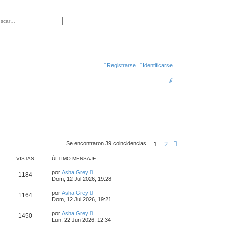
queda avanzada
Registrarse
Identificarse
B
u
s
c
a
r
1
2
Siguiente
Se encontraron 39 coincidencias
VISTAS
ÚLTIMO MENSAJE
por
Asha Grey
1184
Dom, 12 Jul 2026, 19:28
por
Asha Grey
1164
Dom, 12 Jul 2026, 19:21
por
Asha Grey
1450
Lun, 22 Jun 2026, 12:34