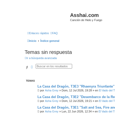
Asshai.com
Canción de Hielo y Fuego
Enlaces rápidos
FAQ
Inicio
Índice general
Temas sin respuesta
Ir a búsqueda avanzada
Buscar
Búsqueda avanzada
TEMAS
La Casa del Dragón, T3E3 "Rhaenyra Triunfante"
por
Asha Grey
» Dom, 12 Jul 2026, 19:28 » en
El Vado del Ti
La Casa del Dragón, T3E2 "Desembarco de la Re
por
Asha Grey
» Dom, 12 Jul 2026, 19:21 » en
El Vado del Ti
La Casa del Dragón, T3E1 "Salt and Sea, Fire an
por
Asha Grey
» Lun, 22 Jun 2026, 12:34 » en
El Vado del Ti