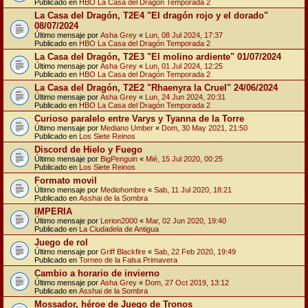
Publicado en
HBO La Casa del Dragón Temporada 2
La Casa del Dragón, T2E4 "El dragón rojo y el dorado"
08/07/2024
Último mensaje por
Asha Grey
«
Lun, 08 Jul 2024, 17:37
Publicado en
HBO La Casa del Dragón Temporada 2
La Casa del Dragón, T2E3 "El molino ardiente" 01/07/2024
Último mensaje por
Asha Grey
«
Lun, 01 Jul 2024, 12:25
Publicado en
HBO La Casa del Dragón Temporada 2
La Casa del Dragón, T2E2 "Rhaenyra la Cruel" 24/06/2024
Último mensaje por
Asha Grey
«
Lun, 24 Jun 2024, 20:31
Publicado en
HBO La Casa del Dragón Temporada 2
Curioso paralelo entre Varys y Tyanna de la Torre
Último mensaje por
Mediano Umber
«
Dom, 30 May 2021, 21:50
Publicado en
Los Siete Reinos
Discord de Hielo y Fuego
Último mensaje por
BigPenguin
«
Mié, 15 Jul 2020, 00:25
Publicado en
Los Siete Reinos
Formato movil
Último mensaje por
Mediohombre
«
Sab, 11 Jul 2020, 18:21
Publicado en
Asshai de la Sombra
IMPERIA
Último mensaje por
Lerion2000
«
Mar, 02 Jun 2020, 19:40
Publicado en
La Ciudadela de Antigua
Juego de rol
Último mensaje por
Griff Blackfire
«
Sab, 22 Feb 2020, 19:49
Publicado en
Torneo de la Falsa Primavera
Cambio a horario de invierno
Último mensaje por
Asha Grey
«
Dom, 27 Oct 2019, 13:12
Publicado en
Asshai de la Sombra
Mossador, héroe de Juego de Tronos