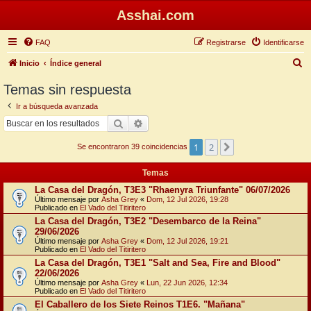
Asshai.com
FAQ
Registrarse
Identificarse
B
Inicio
Índice general
u
Temas sin respuesta
s
Ir a búsqueda avanzada
c
Buscar
Búsqueda avanzada
a
1
2
Siguiente
r
Se encontraron 39 coincidencias
Temas
La Casa del Dragón, T3E3 "Rhaenyra Triunfante" 06/07/2026
Último mensaje por
Asha Grey
«
Dom, 12 Jul 2026, 19:28
Publicado en
El Vado del Titiritero
La Casa del Dragón, T3E2 "Desembarco de la Reina"
29/06/2026
Último mensaje por
Asha Grey
«
Dom, 12 Jul 2026, 19:21
Publicado en
El Vado del Titiritero
La Casa del Dragón, T3E1 "Salt and Sea, Fire and Blood"
22/06/2026
Último mensaje por
Asha Grey
«
Lun, 22 Jun 2026, 12:34
Publicado en
El Vado del Titiritero
El Caballero de los Siete Reinos T1E6. "Mañana"