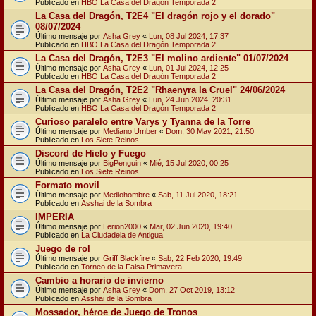
Publicado en
HBO La Casa del Dragón Temporada 2
La Casa del Dragón, T2E4 "El dragón rojo y el dorado"
08/07/2024
Último mensaje por
Asha Grey
«
Lun, 08 Jul 2024, 17:37
Publicado en
HBO La Casa del Dragón Temporada 2
La Casa del Dragón, T2E3 "El molino ardiente" 01/07/2024
Último mensaje por
Asha Grey
«
Lun, 01 Jul 2024, 12:25
Publicado en
HBO La Casa del Dragón Temporada 2
La Casa del Dragón, T2E2 "Rhaenyra la Cruel" 24/06/2024
Último mensaje por
Asha Grey
«
Lun, 24 Jun 2024, 20:31
Publicado en
HBO La Casa del Dragón Temporada 2
Curioso paralelo entre Varys y Tyanna de la Torre
Último mensaje por
Mediano Umber
«
Dom, 30 May 2021, 21:50
Publicado en
Los Siete Reinos
Discord de Hielo y Fuego
Último mensaje por
BigPenguin
«
Mié, 15 Jul 2020, 00:25
Publicado en
Los Siete Reinos
Formato movil
Último mensaje por
Mediohombre
«
Sab, 11 Jul 2020, 18:21
Publicado en
Asshai de la Sombra
IMPERIA
Último mensaje por
Lerion2000
«
Mar, 02 Jun 2020, 19:40
Publicado en
La Ciudadela de Antigua
Juego de rol
Último mensaje por
Griff Blackfire
«
Sab, 22 Feb 2020, 19:49
Publicado en
Torneo de la Falsa Primavera
Cambio a horario de invierno
Último mensaje por
Asha Grey
«
Dom, 27 Oct 2019, 13:12
Publicado en
Asshai de la Sombra
Mossador, héroe de Juego de Tronos