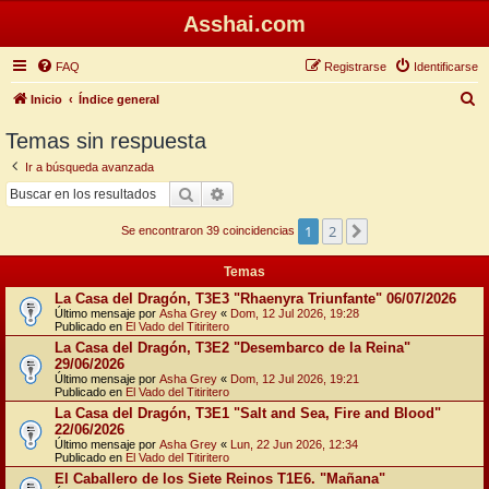
Asshai.com
FAQ
Registrarse
Identificarse
B
Inicio
Índice general
u
Temas sin respuesta
s
Ir a búsqueda avanzada
c
Buscar
Búsqueda avanzada
a
1
2
Siguiente
r
Se encontraron 39 coincidencias
Temas
La Casa del Dragón, T3E3 "Rhaenyra Triunfante" 06/07/2026
Último mensaje por
Asha Grey
«
Dom, 12 Jul 2026, 19:28
Publicado en
El Vado del Titiritero
La Casa del Dragón, T3E2 "Desembarco de la Reina"
29/06/2026
Último mensaje por
Asha Grey
«
Dom, 12 Jul 2026, 19:21
Publicado en
El Vado del Titiritero
La Casa del Dragón, T3E1 "Salt and Sea, Fire and Blood"
22/06/2026
Último mensaje por
Asha Grey
«
Lun, 22 Jun 2026, 12:34
Publicado en
El Vado del Titiritero
El Caballero de los Siete Reinos T1E6. "Mañana"