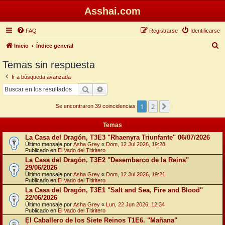
Asshai.com
FAQ
Registrarse
Identificarse
B
Inicio
Índice general
u
Temas sin respuesta
s
Ir a búsqueda avanzada
c
Buscar
Búsqueda avanzada
a
1
2
Siguiente
r
Se encontraron 39 coincidencias
Temas
La Casa del Dragón, T3E3 "Rhaenyra Triunfante" 06/07/2026
Último mensaje por
Asha Grey
«
Dom, 12 Jul 2026, 19:28
Publicado en
El Vado del Titiritero
La Casa del Dragón, T3E2 "Desembarco de la Reina"
29/06/2026
Último mensaje por
Asha Grey
«
Dom, 12 Jul 2026, 19:21
Publicado en
El Vado del Titiritero
La Casa del Dragón, T3E1 "Salt and Sea, Fire and Blood"
22/06/2026
Último mensaje por
Asha Grey
«
Lun, 22 Jun 2026, 12:34
Publicado en
El Vado del Titiritero
El Caballero de los Siete Reinos T1E6. "Mañana"