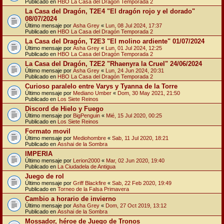
Publicado en
HBO La Casa del Dragón Temporada 2
La Casa del Dragón, T2E4 "El dragón rojo y el dorado"
08/07/2024
Último mensaje por
Asha Grey
«
Lun, 08 Jul 2024, 17:37
Publicado en
HBO La Casa del Dragón Temporada 2
La Casa del Dragón, T2E3 "El molino ardiente" 01/07/2024
Último mensaje por
Asha Grey
«
Lun, 01 Jul 2024, 12:25
Publicado en
HBO La Casa del Dragón Temporada 2
La Casa del Dragón, T2E2 "Rhaenyra la Cruel" 24/06/2024
Último mensaje por
Asha Grey
«
Lun, 24 Jun 2024, 20:31
Publicado en
HBO La Casa del Dragón Temporada 2
Curioso paralelo entre Varys y Tyanna de la Torre
Último mensaje por
Mediano Umber
«
Dom, 30 May 2021, 21:50
Publicado en
Los Siete Reinos
Discord de Hielo y Fuego
Último mensaje por
BigPenguin
«
Mié, 15 Jul 2020, 00:25
Publicado en
Los Siete Reinos
Formato movil
Último mensaje por
Mediohombre
«
Sab, 11 Jul 2020, 18:21
Publicado en
Asshai de la Sombra
IMPERIA
Último mensaje por
Lerion2000
«
Mar, 02 Jun 2020, 19:40
Publicado en
La Ciudadela de Antigua
Juego de rol
Último mensaje por
Griff Blackfire
«
Sab, 22 Feb 2020, 19:49
Publicado en
Torneo de la Falsa Primavera
Cambio a horario de invierno
Último mensaje por
Asha Grey
«
Dom, 27 Oct 2019, 13:12
Publicado en
Asshai de la Sombra
Mossador, héroe de Juego de Tronos