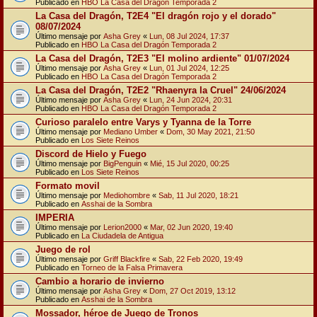
Publicado en
HBO La Casa del Dragón Temporada 2
La Casa del Dragón, T2E4 "El dragón rojo y el dorado"
08/07/2024
Último mensaje por
Asha Grey
«
Lun, 08 Jul 2024, 17:37
Publicado en
HBO La Casa del Dragón Temporada 2
La Casa del Dragón, T2E3 "El molino ardiente" 01/07/2024
Último mensaje por
Asha Grey
«
Lun, 01 Jul 2024, 12:25
Publicado en
HBO La Casa del Dragón Temporada 2
La Casa del Dragón, T2E2 "Rhaenyra la Cruel" 24/06/2024
Último mensaje por
Asha Grey
«
Lun, 24 Jun 2024, 20:31
Publicado en
HBO La Casa del Dragón Temporada 2
Curioso paralelo entre Varys y Tyanna de la Torre
Último mensaje por
Mediano Umber
«
Dom, 30 May 2021, 21:50
Publicado en
Los Siete Reinos
Discord de Hielo y Fuego
Último mensaje por
BigPenguin
«
Mié, 15 Jul 2020, 00:25
Publicado en
Los Siete Reinos
Formato movil
Último mensaje por
Mediohombre
«
Sab, 11 Jul 2020, 18:21
Publicado en
Asshai de la Sombra
IMPERIA
Último mensaje por
Lerion2000
«
Mar, 02 Jun 2020, 19:40
Publicado en
La Ciudadela de Antigua
Juego de rol
Último mensaje por
Griff Blackfire
«
Sab, 22 Feb 2020, 19:49
Publicado en
Torneo de la Falsa Primavera
Cambio a horario de invierno
Último mensaje por
Asha Grey
«
Dom, 27 Oct 2019, 13:12
Publicado en
Asshai de la Sombra
Mossador, héroe de Juego de Tronos