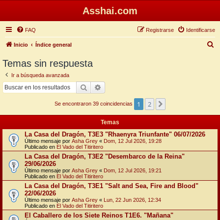
Asshai.com
FAQ
Registrarse
Identificarse
B
Inicio
Índice general
u
Temas sin respuesta
s
Ir a búsqueda avanzada
c
Buscar
Búsqueda avanzada
a
1
2
Siguiente
r
Se encontraron 39 coincidencias
Temas
La Casa del Dragón, T3E3 "Rhaenyra Triunfante" 06/07/2026
Último mensaje por
Asha Grey
«
Dom, 12 Jul 2026, 19:28
Publicado en
El Vado del Titiritero
La Casa del Dragón, T3E2 "Desembarco de la Reina"
29/06/2026
Último mensaje por
Asha Grey
«
Dom, 12 Jul 2026, 19:21
Publicado en
El Vado del Titiritero
La Casa del Dragón, T3E1 "Salt and Sea, Fire and Blood"
22/06/2026
Último mensaje por
Asha Grey
«
Lun, 22 Jun 2026, 12:34
Publicado en
El Vado del Titiritero
El Caballero de los Siete Reinos T1E6. "Mañana"