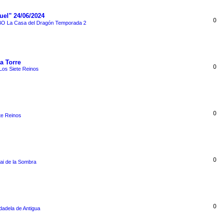
uel" 24/06/2024
0
O La Casa del Dragón Temporada 2
a Torre
0
Los Siete Reinos
0
te Reinos
0
ai de la Sombra
0
dadela de Antigua