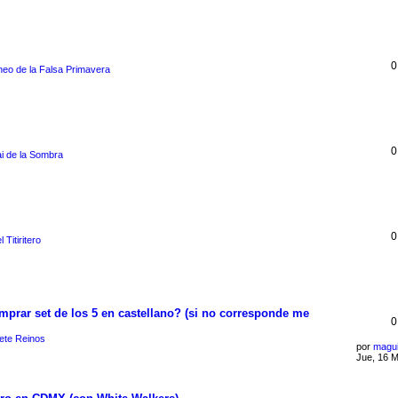
0
neo de la Falsa Primavera
0
i de la Sombra
0
 Titiritero
omprar set de los 5 en castellano? (si no corresponde me
0
ete Reinos
por
magui
Jue, 16 M