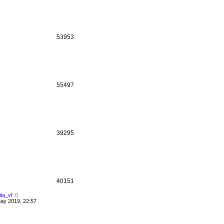
53953
55497
39295
40151
ta_vf
ay 2019, 22:57