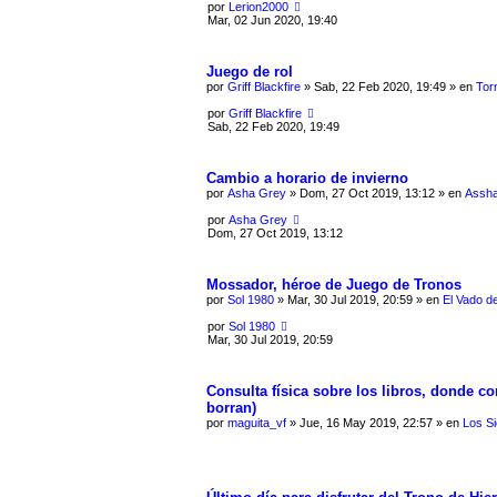
por
Lerion2000
Mar, 02 Jun 2020, 19:40
Juego de rol
por
Griff Blackfire
» Sab, 22 Feb 2020, 19:49 » en
Tor
por
Griff Blackfire
Sab, 22 Feb 2020, 19:49
Cambio a horario de invierno
por
Asha Grey
» Dom, 27 Oct 2019, 13:12 » en
Assha
por
Asha Grey
Dom, 27 Oct 2019, 13:12
Mossador, héroe de Juego de Tronos
por
Sol 1980
» Mar, 30 Jul 2019, 20:59 » en
El Vado del
por
Sol 1980
Mar, 30 Jul 2019, 20:59
Consulta física sobre los libros, donde c
borran)
por
maguita_vf
» Jue, 16 May 2019, 22:57 » en
Los Si