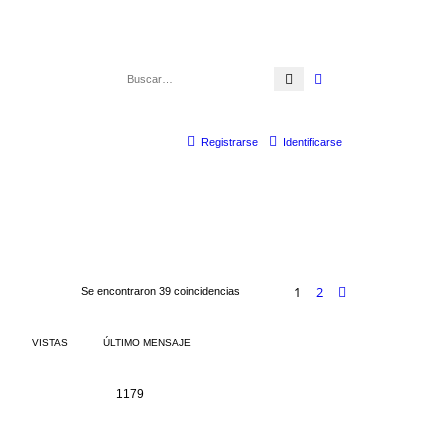
Buscar
Búsqueda avanzada
Registrarse
Identificarse
1
2
Siguiente
Se encontraron 39 coincidencias
VISTAS
ÚLTIMO MENSAJE
1179