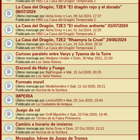
Publicado en
HBO La Casa del Dragón Temporada 2
La Casa del Dragón, T2E4 "El dragón rojo y el dorado"
08/07/2024
Último mensaje por
Asha Grey
«
Lun, 08 Jul 2024, 17:37
Publicado en
HBO La Casa del Dragón Temporada 2
La Casa del Dragón, T2E3 "El molino ardiente" 01/07/2024
Último mensaje por
Asha Grey
«
Lun, 01 Jul 2024, 12:25
Publicado en
HBO La Casa del Dragón Temporada 2
La Casa del Dragón, T2E2 "Rhaenyra la Cruel" 24/06/2024
Último mensaje por
Asha Grey
«
Lun, 24 Jun 2024, 20:31
Publicado en
HBO La Casa del Dragón Temporada 2
Curioso paralelo entre Varys y Tyanna de la Torre
Último mensaje por
Mediano Umber
«
Dom, 30 May 2021, 21:50
Publicado en
Los Siete Reinos
Discord de Hielo y Fuego
Último mensaje por
BigPenguin
«
Mié, 15 Jul 2020, 00:25
Publicado en
Los Siete Reinos
Formato movil
Último mensaje por
Mediohombre
«
Sab, 11 Jul 2020, 18:21
Publicado en
Asshai de la Sombra
IMPERIA
Último mensaje por
Lerion2000
«
Mar, 02 Jun 2020, 19:40
Publicado en
La Ciudadela de Antigua
Juego de rol
Último mensaje por
Griff Blackfire
«
Sab, 22 Feb 2020, 19:49
Publicado en
Torneo de la Falsa Primavera
Cambio a horario de invierno
Último mensaje por
Asha Grey
«
Dom, 27 Oct 2019, 13:12
Publicado en
Asshai de la Sombra
Mossador, héroe de Juego de Tronos