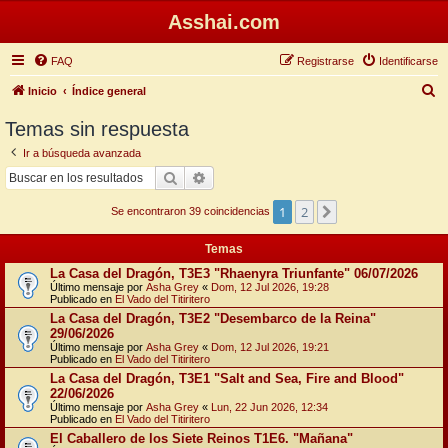
Asshai.com
FAQ
Registrarse
Identificarse
B
Inicio
Índice general
u
Temas sin respuesta
s
Ir a búsqueda avanzada
c
Buscar
Búsqueda avanzada
a
1
2
Siguiente
r
Se encontraron 39 coincidencias
Temas
La Casa del Dragón, T3E3 "Rhaenyra Triunfante" 06/07/2026
Último mensaje por
Asha Grey
«
Dom, 12 Jul 2026, 19:28
Publicado en
El Vado del Titiritero
La Casa del Dragón, T3E2 "Desembarco de la Reina"
29/06/2026
Último mensaje por
Asha Grey
«
Dom, 12 Jul 2026, 19:21
Publicado en
El Vado del Titiritero
La Casa del Dragón, T3E1 "Salt and Sea, Fire and Blood"
22/06/2026
Último mensaje por
Asha Grey
«
Lun, 22 Jun 2026, 12:34
Publicado en
El Vado del Titiritero
El Caballero de los Siete Reinos T1E6. "Mañana"