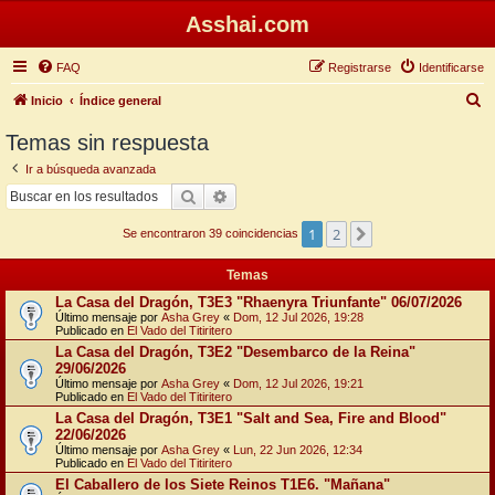
Asshai.com
FAQ
Registrarse
Identificarse
B
Inicio
Índice general
u
Temas sin respuesta
s
Ir a búsqueda avanzada
c
Buscar
Búsqueda avanzada
a
1
2
Siguiente
r
Se encontraron 39 coincidencias
Temas
La Casa del Dragón, T3E3 "Rhaenyra Triunfante" 06/07/2026
Último mensaje por
Asha Grey
«
Dom, 12 Jul 2026, 19:28
Publicado en
El Vado del Titiritero
La Casa del Dragón, T3E2 "Desembarco de la Reina"
29/06/2026
Último mensaje por
Asha Grey
«
Dom, 12 Jul 2026, 19:21
Publicado en
El Vado del Titiritero
La Casa del Dragón, T3E1 "Salt and Sea, Fire and Blood"
22/06/2026
Último mensaje por
Asha Grey
«
Lun, 22 Jun 2026, 12:34
Publicado en
El Vado del Titiritero
El Caballero de los Siete Reinos T1E6. "Mañana"