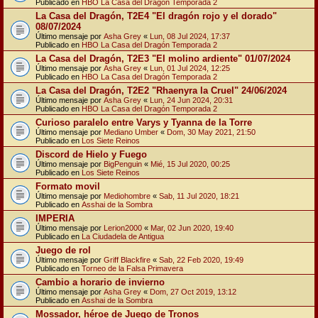
Publicado en
HBO La Casa del Dragón Temporada 2
La Casa del Dragón, T2E4 "El dragón rojo y el dorado"
08/07/2024
Último mensaje por
Asha Grey
«
Lun, 08 Jul 2024, 17:37
Publicado en
HBO La Casa del Dragón Temporada 2
La Casa del Dragón, T2E3 "El molino ardiente" 01/07/2024
Último mensaje por
Asha Grey
«
Lun, 01 Jul 2024, 12:25
Publicado en
HBO La Casa del Dragón Temporada 2
La Casa del Dragón, T2E2 "Rhaenyra la Cruel" 24/06/2024
Último mensaje por
Asha Grey
«
Lun, 24 Jun 2024, 20:31
Publicado en
HBO La Casa del Dragón Temporada 2
Curioso paralelo entre Varys y Tyanna de la Torre
Último mensaje por
Mediano Umber
«
Dom, 30 May 2021, 21:50
Publicado en
Los Siete Reinos
Discord de Hielo y Fuego
Último mensaje por
BigPenguin
«
Mié, 15 Jul 2020, 00:25
Publicado en
Los Siete Reinos
Formato movil
Último mensaje por
Mediohombre
«
Sab, 11 Jul 2020, 18:21
Publicado en
Asshai de la Sombra
IMPERIA
Último mensaje por
Lerion2000
«
Mar, 02 Jun 2020, 19:40
Publicado en
La Ciudadela de Antigua
Juego de rol
Último mensaje por
Griff Blackfire
«
Sab, 22 Feb 2020, 19:49
Publicado en
Torneo de la Falsa Primavera
Cambio a horario de invierno
Último mensaje por
Asha Grey
«
Dom, 27 Oct 2019, 13:12
Publicado en
Asshai de la Sombra
Mossador, héroe de Juego de Tronos