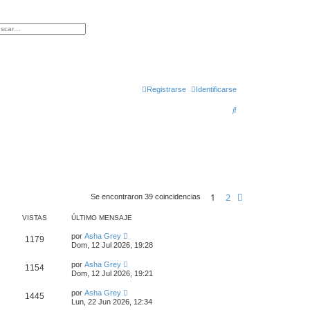
queda avanzada
Registrarse
Identificarse
B
u
s
c
a
r
1
2
Siguiente
Se encontraron 39 coincidencias
VISTAS
ÚLTIMO MENSAJE
por
Asha Grey
1179
Dom, 12 Jul 2026, 19:28
por
Asha Grey
1154
Dom, 12 Jul 2026, 19:21
por
Asha Grey
1445
Lun, 22 Jun 2026, 12:34