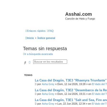
Asshai.com
Canción de Hielo y Fuego
Enlaces rápidos
FAQ
Inicio
Índice general
Temas sin respuesta
Ir a búsqueda avanzada
Buscar
Búsqueda avanzada
TEMAS
La Casa del Dragón, T3E3 "Rhaenyra Triunfante"
por
Asha Grey
» Dom, 12 Jul 2026, 19:28 » en
El Vado del Ti
La Casa del Dragón, T3E2 "Desembarco de la Re
por
Asha Grey
» Dom, 12 Jul 2026, 19:21 » en
El Vado del Ti
La Casa del Dragón, T3E1 "Salt and Sea, Fire an
por
Asha Grey
» Lun, 22 Jun 2026, 12:34 » en
El Vado del Ti