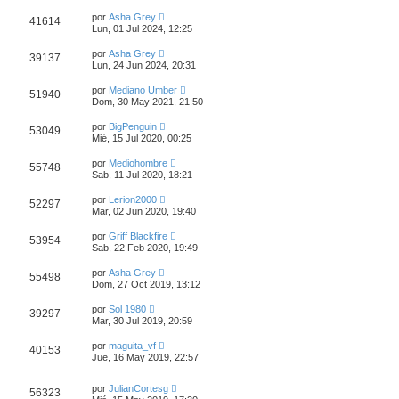
por
Asha Grey
41614
Lun, 01 Jul 2024, 12:25
por
Asha Grey
39137
Lun, 24 Jun 2024, 20:31
por
Mediano Umber
51940
Dom, 30 May 2021, 21:50
por
BigPenguin
53049
Mié, 15 Jul 2020, 00:25
por
Mediohombre
55748
Sab, 11 Jul 2020, 18:21
por
Lerion2000
52297
Mar, 02 Jun 2020, 19:40
por
Griff Blackfire
53954
Sab, 22 Feb 2020, 19:49
por
Asha Grey
55498
Dom, 27 Oct 2019, 13:12
por
Sol 1980
39297
Mar, 30 Jul 2019, 20:59
por
maguita_vf
40153
Jue, 16 May 2019, 22:57
por
JulianCortesg
56323