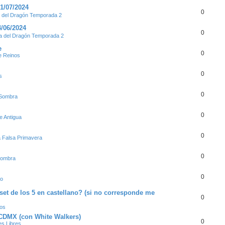
1/07/2024
0
del Dragón Temporada 2
4/06/2024
0
 del Dragón Temporada 2
e
0
e Reinos
0
s
0
 Sombra
0
e Antigua
0
a Falsa Primavera
0
Sombra
0
ro
set de los 5 en castellano? (si no corresponde me
0
nos
n CDMX (con White Walkers)
0
s Libres