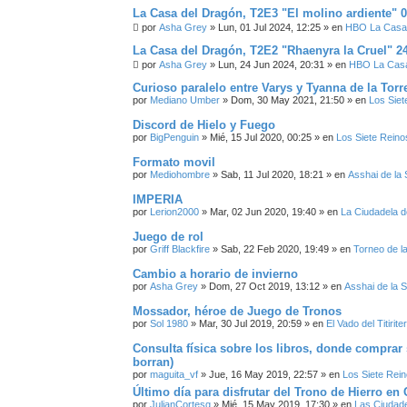
La Casa del Dragón, T2E3 "El molino ardiente" 0
por
Asha Grey
» Lun, 01 Jul 2024, 12:25 » en
HBO La Casa 
La Casa del Dragón, T2E2 "Rhaenyra la Cruel" 2
por
Asha Grey
» Lun, 24 Jun 2024, 20:31 » en
HBO La Casa
Curioso paralelo entre Varys y Tyanna de la Torr
por
Mediano Umber
» Dom, 30 May 2021, 21:50 » en
Los Siet
Discord de Hielo y Fuego
por
BigPenguin
» Mié, 15 Jul 2020, 00:25 » en
Los Siete Reino
Formato movil
por
Mediohombre
» Sab, 11 Jul 2020, 18:21 » en
Asshai de la
IMPERIA
por
Lerion2000
» Mar, 02 Jun 2020, 19:40 » en
La Ciudadela d
Juego de rol
por
Griff Blackfire
» Sab, 22 Feb 2020, 19:49 » en
Torneo de l
Cambio a horario de invierno
por
Asha Grey
» Dom, 27 Oct 2019, 13:12 » en
Asshai de la 
Mossador, héroe de Juego de Tronos
por
Sol 1980
» Mar, 30 Jul 2019, 20:59 » en
El Vado del Titirite
Consulta física sobre los libros, donde comprar 
borran)
por
maguita_vf
» Jue, 16 May 2019, 22:57 » en
Los Siete Rei
Último día para disfrutar del Trono de Hierro e
por
JulianCortesg
» Mié, 15 May 2019, 17:30 » en
Las Ciudade