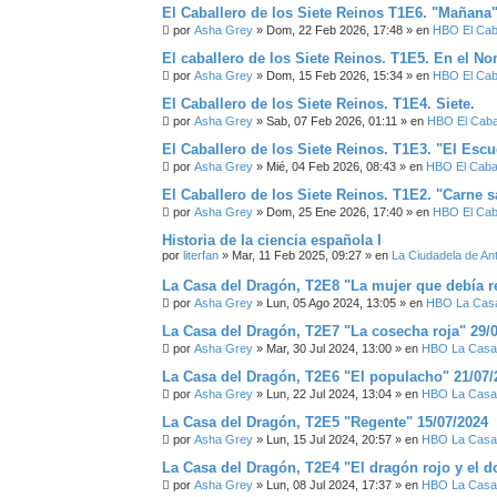
El Caballero de los Siete Reinos T1E6. "Mañana
por
Asha Grey
» Dom, 22 Feb 2026, 17:48 » en
HBO El Caba
El caballero de los Siete Reinos. T1E5. En el N
por
Asha Grey
» Dom, 15 Feb 2026, 15:34 » en
HBO El Caba
El Caballero de los Siete Reinos. T1E4. Siete.
por
Asha Grey
» Sab, 07 Feb 2026, 01:11 » en
HBO El Cabal
El Caballero de los Siete Reinos. T1E3. "El Esc
por
Asha Grey
» Mié, 04 Feb 2026, 08:43 » en
HBO El Cabal
El Caballero de los Siete Reinos. T1E2. "Carne s
por
Asha Grey
» Dom, 25 Ene 2026, 17:40 » en
HBO El Caba
Historia de la ciencia española I
por
literfan
» Mar, 11 Feb 2025, 09:27 » en
La Ciudadela de An
La Casa del Dragón, T2E8 "La mujer que debía re
por
Asha Grey
» Lun, 05 Ago 2024, 13:05 » en
HBO La Casa
La Casa del Dragón, T2E7 "La cosecha roja" 29/
por
Asha Grey
» Mar, 30 Jul 2024, 13:00 » en
HBO La Casa 
La Casa del Dragón, T2E6 "El populacho" 21/07/
por
Asha Grey
» Lun, 22 Jul 2024, 13:04 » en
HBO La Casa 
La Casa del Dragón, T2E5 "Regente" 15/07/2024
por
Asha Grey
» Lun, 15 Jul 2024, 20:57 » en
HBO La Casa 
La Casa del Dragón, T2E4 "El dragón rojo y el d
por
Asha Grey
» Lun, 08 Jul 2024, 17:37 » en
HBO La Casa 