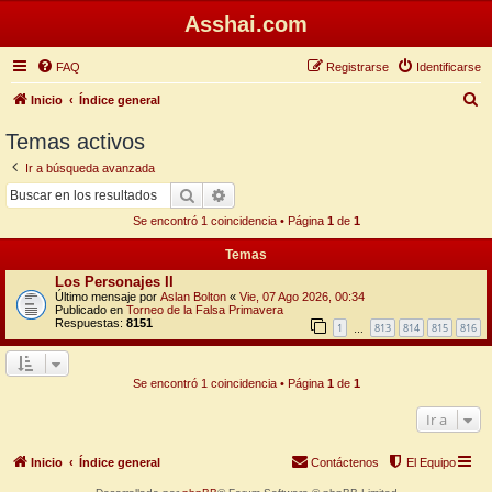
Asshai.com
FAQ
Registrarse
Identificarse
B
Inicio
Índice general
u
Temas activos
s
Ir a búsqueda avanzada
c
Buscar
Búsqueda avanzada
a
Se encontró 1 coincidencia • Página
1
de
1
r
Temas
Los Personajes II
Último mensaje por
Aslan Bolton
«
Vie, 07 Ago 2026, 00:34
Publicado en
Torneo de la Falsa Primavera
Respuestas:
8151
1
813
814
815
816
…
Se encontró 1 coincidencia • Página
1
de
1
Ir a
Inicio
Índice general
Contáctenos
El Equipo