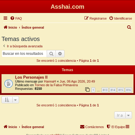
Asshai.com
FAQ
Registrarse
Identificarse
B
Inicio
Índice general
u
Temas activos
s
Ir a búsqueda avanzada
c
Buscar
Búsqueda avanzada
a
Se encontró 1 coincidencia • Página
1
de
1
r
Temas
Los Personajes II
Último mensaje por
HannaH
«
Jue, 06 Ago 2026, 20:49
Publicado en
Torneo de la Falsa Primavera
Respuestas:
8150
1
813
814
815
816
…
Se encontró 1 coincidencia • Página
1
de
1
Ir a
Inicio
Índice general
Contáctenos
El Equipo