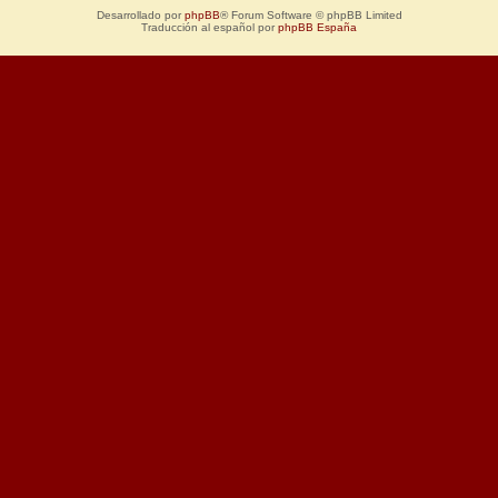
Desarrollado por
phpBB
® Forum Software © phpBB Limited
Traducción al español por
phpBB España