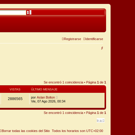
B
B
ú
u
s
s
q
c
u
a
e
r
d
a
a
Registrarse
Identificarse
v
a
B
n
z
u
a
d
a
s
c
a
Se encontró 1 coincidencia • Página
1
de
1
r
VISTAS
ÚLTIMO MENSAJE
por
Aslan Bolton
2886565
Vie, 07 Ago 2026, 00:34
Se encontró 1 coincidencia • Página
1
de
1
Ir a
Borrar todas las cookies del Sitio
Todos los horarios son
UTC+02:00