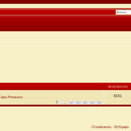
RESPUESTAS
8151
 Falsa Primavera
1
…
812
813
814
815
816
Contáctenos
El Equipo