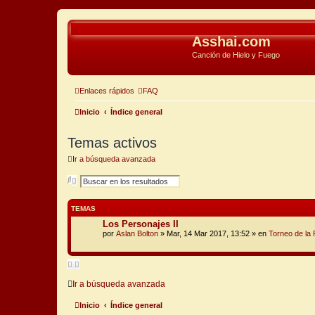
Asshai.com
Canción de Hielo y Fuego
Enlaces rápidos
FAQ
Inicio
Índice general
Temas activos
Ir a búsqueda avanzada
B
B
u
ú
s
s
c
q
TEMAS
a
u
r
e
Los Personajes II
d
por
Aslan Bolton
» Mar, 14 Mar 2017, 13:52 » en
Torneo de la
a
a
v
a
n
z
Ir a búsqueda avanzada
a
d
a
Inicio
Índice general