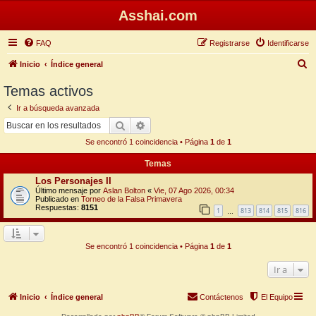
Asshai.com
FAQ
Registrarse
Identificarse
B
Inicio
Índice general
u
Temas activos
s
Ir a búsqueda avanzada
c
Buscar
Búsqueda avanzada
a
Se encontró 1 coincidencia • Página
1
de
1
r
Temas
Los Personajes II
Último mensaje por
Aslan Bolton
«
Vie, 07 Ago 2026, 00:34
Publicado en
Torneo de la Falsa Primavera
Respuestas:
8151
1
813
814
815
816
…
Se encontró 1 coincidencia • Página
1
de
1
Ir a
Inicio
Índice general
Contáctenos
El Equipo