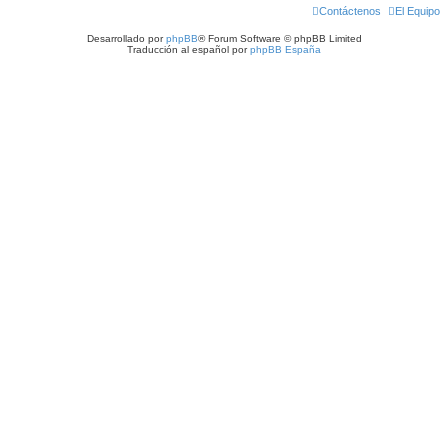
Contáctenos
El Equipo
Desarrollado por
phpBB
® Forum Software © phpBB Limited
Traducción al español por
phpBB España