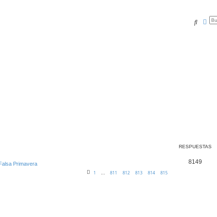
Buscar
Bús
RESPUESTAS
8149
 Falsa Primavera
1
811
812
813
814
815
…