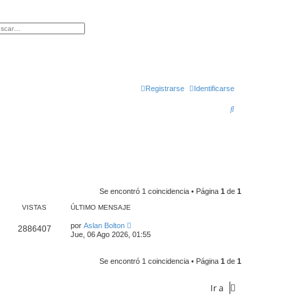
queda avanzada
Registrarse
Identificarse
B
u
s
c
a
r
Se encontró 1 coincidencia • Página
1
de
1
VISTAS
ÚLTIMO MENSAJE
por
Aslan Bolton
2886407
Jue, 06 Ago 2026, 01:55
Se encontró 1 coincidencia • Página
1
de
1
Ir a