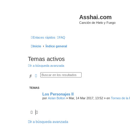
Asshai.com
Canción de Hielo y Fuego
Enlaces rápidos
FAQ
Inicio
Índice general
Temas activos
Ir a búsqueda avanzada
Buscar
Búsqueda avanzada
TEMAS
Los Personajes II
por
Aslan Bolton
» Mar, 14 Mar 2017, 13:52 » en
Torneo de la
Ir a búsqueda avanzada