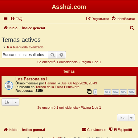
Asshai.com
FAQ
Registrarse
Identificarse
B
Inicio
Índice general
u
Temas activos
s
Ir a búsqueda avanzada
c
Buscar
Búsqueda avanzada
a
Se encontró 1 coincidencia • Página
1
de
1
r
Temas
Los Personajes II
Último mensaje por
HannaH
«
Jue, 06 Ago 2026, 20:49
Publicado en
Torneo de la Falsa Primavera
Respuestas:
8150
1
813
814
815
816
…
Se encontró 1 coincidencia • Página
1
de
1
Ir a
Inicio
Índice general
Contáctenos
El Equipo