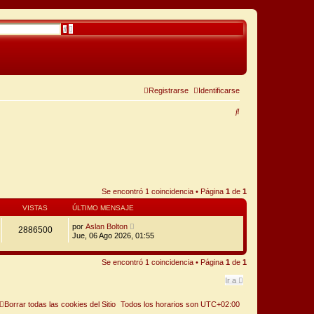
B
B
ú
u
s
s
q
c
u
a
e
r
d
a
a
Registrarse
Identificarse
v
a
B
n
z
u
a
d
a
s
c
a
Se encontró 1 coincidencia • Página
1
de
1
r
VISTAS
ÚLTIMO MENSAJE
por
Aslan Bolton
2886500
Jue, 06 Ago 2026, 01:55
Se encontró 1 coincidencia • Página
1
de
1
Ir a
Borrar todas las cookies del Sitio
Todos los horarios son
UTC+02:00