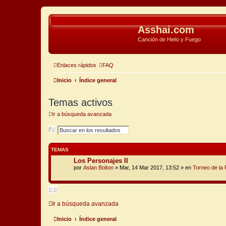
Asshai.com
Canción de Hielo y Fuego
Enlaces rápidos
FAQ
Inicio
Índice general
Temas activos
Ir a búsqueda avanzada
B
B
u
ú
s
s
c
q
TEMAS
a
u
r
e
Los Personajes II
d
por
Aslan Bolton
» Mar, 14 Mar 2017, 13:52 » en
Torneo de la
a
a
v
a
n
z
Ir a búsqueda avanzada
a
d
a
Inicio
Índice general