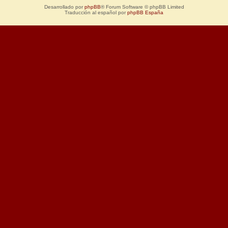
Desarrollado por
phpBB
® Forum Software © phpBB Limited
Traducción al español por
phpBB España