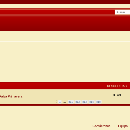
RESPUESTAS
8149
 Falsa Primavera
1
…
811
812
813
814
815
Contáctenos
El Equipo