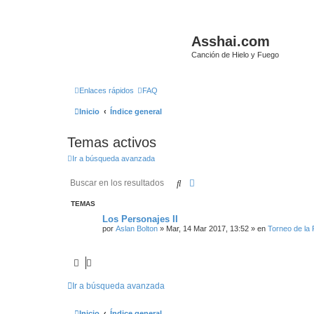
Asshai.com
Canción de Hielo y Fuego
Enlaces rápidos
FAQ
Inicio
Índice general
Temas activos
Ir a búsqueda avanzada
Buscar
Búsqueda avanzada
TEMAS
Los Personajes II
por
Aslan Bolton
» Mar, 14 Mar 2017, 13:52 » en
Torneo de la
Ir a búsqueda avanzada
Inicio
Índice general