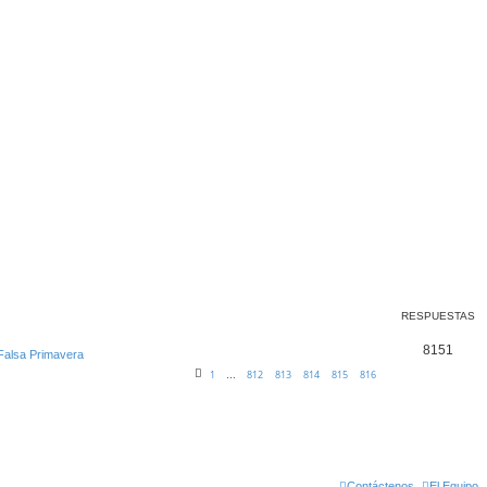
RESPUESTAS
8151
 Falsa Primavera
1
812
813
814
815
816
…
Contáctenos
El Equipo