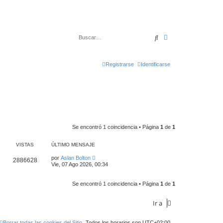
Buscar
Búsqueda avanza
Registrarse
Identificarse
Se encontró 1 coincidencia • Página
1
de
1
VISTAS
ÚLTIMO MENSAJE
por
Aslan Bolton
2886628
Vie, 07 Ago 2026, 00:34
Se encontró 1 coincidencia • Página
1
de
1
Ir a
Borrar todas las cookies del Sitio
Todos los horarios son
UTC+02:00