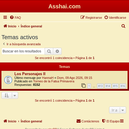
Asshai.com
FAQ
Registrarse
Identificarse
B
Inicio
Índice general
u
Temas activos
s
Ir a búsqueda avanzada
c
Buscar
Búsqueda avanzada
a
Se encontró 1 coincidencia • Página
1
de
1
r
Temas
Los Personajes II
Último mensaje por
HannaH
«
Dom, 09 Ago 2026, 09:15
Publicado en
Torneo de la Falsa Primavera
Respuestas:
8152
1
813
814
815
816
…
Se encontró 1 coincidencia • Página
1
de
1
Ir a
Inicio
Índice general
Contáctenos
El Equipo