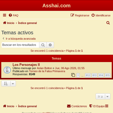
Asshai.com
FAQ
Registrarse
Identificarse
B
Inicio
Índice general
u
Temas activos
s
Ir a búsqueda avanzada
c
Buscar
Búsqueda avanzada
a
Se encontró 1 coincidencia • Página
1
de
1
r
Temas
Los Personajes II
Último mensaje por
Aslan Bolton
«
Jue, 06 Ago 2026, 01:55
Publicado en
Torneo de la Falsa Primavera
Respuestas:
8149
1
812
813
814
815
…
Se encontró 1 coincidencia • Página
1
de
1
Ir a
Inicio
Índice general
Contáctenos
El Equipo