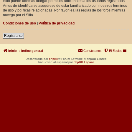
Sitio puede además otorgar permisos adicionales a los usuarios registrados.
Antes de identificarse asegúrese de estar familiarizado con nuestros términos
de uso y políticas relacionadas. Por favor lea las reglas de los foros mientras
navega por el Sitio.
Condiciones de uso
|
Política de privacidad
Registrarse
Inicio
Índice general
Contáctenos
El Equipo
Desarrollado por
phpBB
® Forum Software © phpBB Limited
Traducción al español por
phpBB España