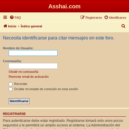
Asshai.com
FAQ
Registrarse
Identificarse
B
Inicio
Índice general
u
Necesita identificarse para citar mensajes en este foro.
s
c
Nombre de Usuario:
a
r
Contraseña:
Olvidé mi contraseña
Reenviar email de activación
Recordar
Ocultar mi estado de conexión en esta sesión
REGISTRARSE
Para autenticarse debe estar registrado. Registrarse tomará solo unos pocos
segundos y le permitirá un amplio acceso al sistema. La Administración del