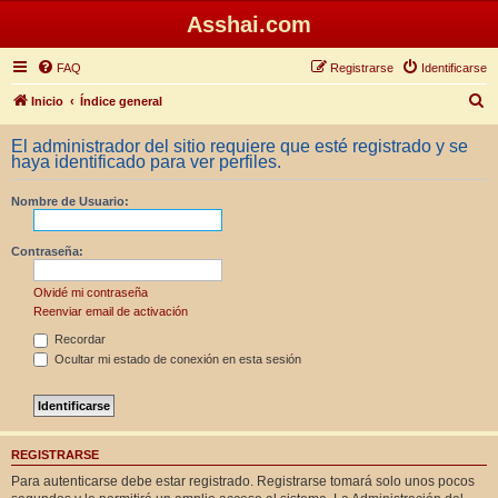
Asshai.com
FAQ
Registrarse
Identificarse
B
Inicio
Índice general
u
El administrador del sitio requiere que esté registrado y se
s
haya identificado para ver perfiles.
c
Nombre de Usuario:
a
r
Contraseña:
Olvidé mi contraseña
Reenviar email de activación
Recordar
Ocultar mi estado de conexión en esta sesión
REGISTRARSE
Para autenticarse debe estar registrado. Registrarse tomará solo unos pocos