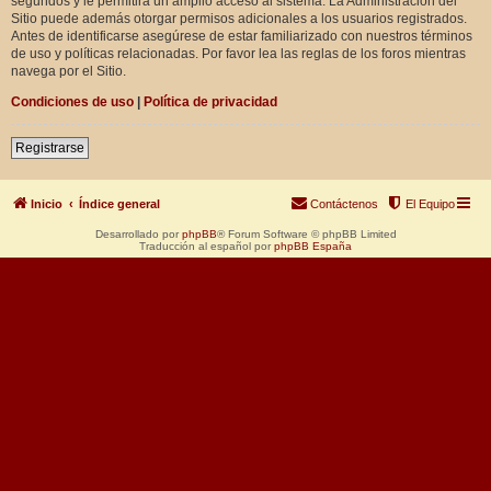
segundos y le permitirá un amplio acceso al sistema. La Administración del
Sitio puede además otorgar permisos adicionales a los usuarios registrados.
Antes de identificarse asegúrese de estar familiarizado con nuestros términos
de uso y políticas relacionadas. Por favor lea las reglas de los foros mientras
navega por el Sitio.
Condiciones de uso
|
Política de privacidad
Registrarse
Inicio
Índice general
Contáctenos
El Equipo
Desarrollado por
phpBB
® Forum Software © phpBB Limited
Traducción al español por
phpBB España