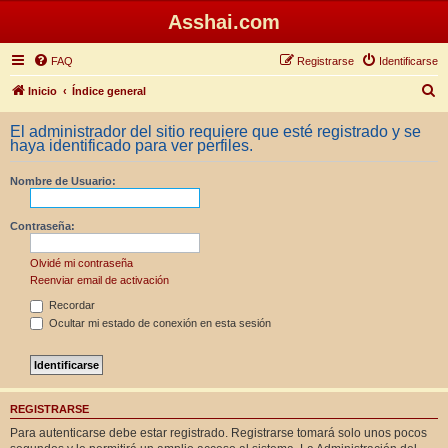
Asshai.com
FAQ
Registrarse
Identificarse
B
Inicio
Índice general
u
El administrador del sitio requiere que esté registrado y se
s
haya identificado para ver perfiles.
c
Nombre de Usuario:
a
r
Contraseña:
Olvidé mi contraseña
Reenviar email de activación
Recordar
Ocultar mi estado de conexión en esta sesión
REGISTRARSE
Para autenticarse debe estar registrado. Registrarse tomará solo unos pocos