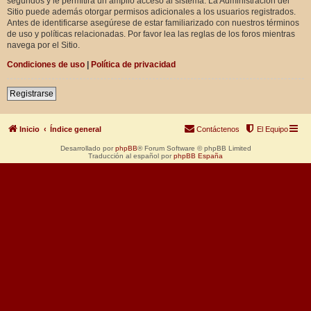
segundos y le permitirá un amplio acceso al sistema. La Administración del
Sitio puede además otorgar permisos adicionales a los usuarios registrados.
Antes de identificarse asegúrese de estar familiarizado con nuestros términos
de uso y políticas relacionadas. Por favor lea las reglas de los foros mientras
navega por el Sitio.
Condiciones de uso
|
Política de privacidad
Registrarse
Inicio
Índice general
Contáctenos
El Equipo
Desarrollado por
phpBB
® Forum Software © phpBB Limited
Traducción al español por
phpBB España