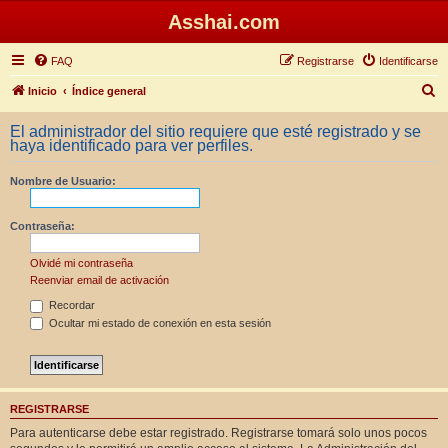
Asshai.com
FAQ
Registrarse
Identificarse
B
Inicio
Índice general
u
El administrador del sitio requiere que esté registrado y se
s
haya identificado para ver perfiles.
c
Nombre de Usuario:
a
r
Contraseña:
Olvidé mi contraseña
Reenviar email de activación
Recordar
Ocultar mi estado de conexión en esta sesión
REGISTRARSE
Para autenticarse debe estar registrado. Registrarse tomará solo unos pocos