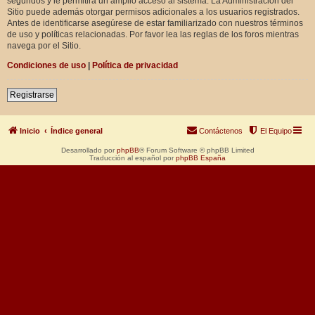
segundos y le permitirá un amplio acceso al sistema. La Administración del
Sitio puede además otorgar permisos adicionales a los usuarios registrados.
Antes de identificarse asegúrese de estar familiarizado con nuestros términos
de uso y políticas relacionadas. Por favor lea las reglas de los foros mientras
navega por el Sitio.
Condiciones de uso
|
Política de privacidad
Registrarse
Inicio
Índice general
Contáctenos
El Equipo
Desarrollado por
phpBB
® Forum Software © phpBB Limited
Traducción al español por
phpBB España