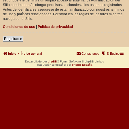
segundos y le permitirá un amplio acceso al sistema. La Administración del
Sitio puede además otorgar permisos adicionales a los usuarios registrados.
Antes de identificarse asegúrese de estar familiarizado con nuestros términos
de uso y políticas relacionadas. Por favor lea las reglas de los foros mientras
navega por el Sitio.
Condiciones de uso
|
Política de privacidad
Registrarse
Inicio
Índice general
Contáctenos
El Equipo
Desarrollado por
phpBB
® Forum Software © phpBB Limited
Traducción al español por
phpBB España