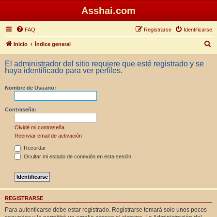
Asshai.com
FAQ
Registrarse
Identificarse
B
Inicio
Índice general
u
El administrador del sitio requiere que esté registrado y se
s
haya identificado para ver perfiles.
c
Nombre de Usuario:
a
r
Contraseña:
Olvidé mi contraseña
Reenviar email de activación
Recordar
Ocultar mi estado de conexión en esta sesión
REGISTRARSE
Para autenticarse debe estar registrado. Registrarse tomará solo unos pocos