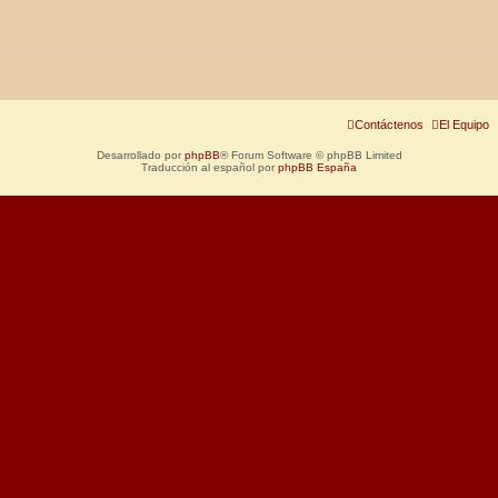
Contáctenos
El Equipo
Desarrollado por
phpBB
® Forum Software © phpBB Limited
Traducción al español por
phpBB España