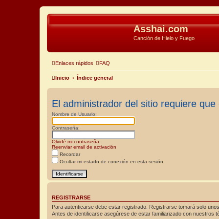
Asshai.com
Canción de Hielo y Fuego
Enlaces rápidos
FAQ
Inicio
Índice general
El administrador del sitio requiere que 
Nombre de Usuario:
Contraseña:
Olvidé mi contraseña
Reenviar email de activación
Recordar
Ocultar mi estado de conexión en esta sesión
REGISTRARSE
Para autenticarse debe estar registrado. Registrarse tomará solo unos
Antes de identificarse asegúrese de estar familiarizado con nuestros té