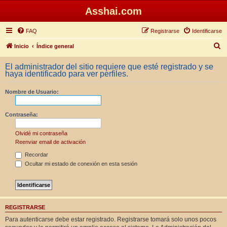
Asshai.com
FAQ
Registrarse
Identificarse
B
Inicio
Índice general
u
El administrador del sitio requiere que esté registrado y se
s
haya identificado para ver perfiles.
c
Nombre de Usuario:
a
r
Contraseña:
Olvidé mi contraseña
Reenviar email de activación
Recordar
Ocultar mi estado de conexión en esta sesión
REGISTRARSE
Para autenticarse debe estar registrado. Registrarse tomará solo unos pocos