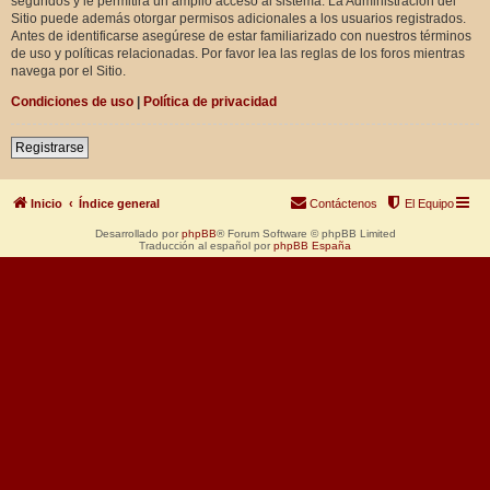
segundos y le permitirá un amplio acceso al sistema. La Administración del
Sitio puede además otorgar permisos adicionales a los usuarios registrados.
Antes de identificarse asegúrese de estar familiarizado con nuestros términos
de uso y políticas relacionadas. Por favor lea las reglas de los foros mientras
navega por el Sitio.
Condiciones de uso
|
Política de privacidad
Registrarse
Inicio
Índice general
Contáctenos
El Equipo
Desarrollado por
phpBB
® Forum Software © phpBB Limited
Traducción al español por
phpBB España