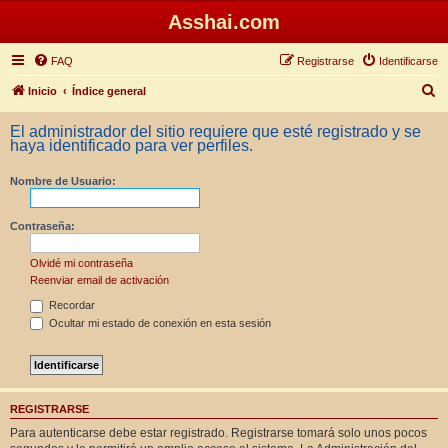
Asshai.com
FAQ
Registrarse
Identificarse
B
Inicio
Índice general
u
El administrador del sitio requiere que esté registrado y se
s
haya identificado para ver perfiles.
c
Nombre de Usuario:
a
r
Contraseña:
Olvidé mi contraseña
Reenviar email de activación
Recordar
Ocultar mi estado de conexión en esta sesión
REGISTRARSE
Para autenticarse debe estar registrado. Registrarse tomará solo unos pocos