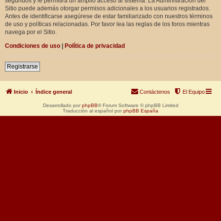
segundos y le permitirá un amplio acceso al sistema. La Administración del
Sitio puede además otorgar permisos adicionales a los usuarios registrados.
Antes de identificarse asegúrese de estar familiarizado con nuestros términos
de uso y políticas relacionadas. Por favor lea las reglas de los foros mientras
navega por el Sitio.
Condiciones de uso
|
Política de privacidad
Registrarse
Inicio
Índice general
Contáctenos
El Equipo
Desarrollado por
phpBB
® Forum Software © phpBB Limited
Traducción al español por
phpBB España