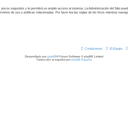
 pocos segundos y le permitirá un amplio acceso al sistema. La Administración del Sitio pue
rminos de uso y políticas relacionadas. Por favor lea las reglas de los foros mientras navega 
Contáctenos
El Equipo
Desarrollado por
phpBB
® Forum Software © phpBB Limited
Traducción al español por
phpBB España