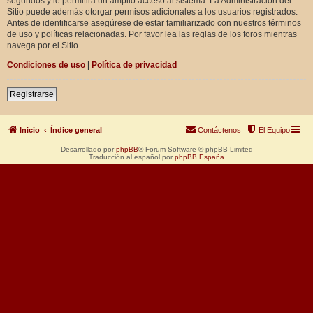
segundos y le permitirá un amplio acceso al sistema. La Administración del
Sitio puede además otorgar permisos adicionales a los usuarios registrados.
Antes de identificarse asegúrese de estar familiarizado con nuestros términos
de uso y políticas relacionadas. Por favor lea las reglas de los foros mientras
navega por el Sitio.
Condiciones de uso
|
Política de privacidad
Registrarse
Inicio
Índice general
Contáctenos
El Equipo
Desarrollado por
phpBB
® Forum Software © phpBB Limited
Traducción al español por
phpBB España