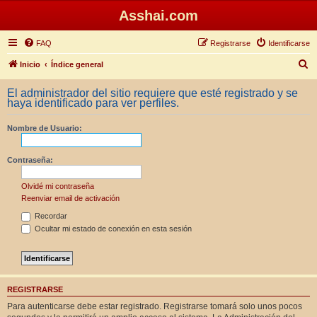
Asshai.com
FAQ
Registrarse
Identificarse
B
Inicio
Índice general
u
El administrador del sitio requiere que esté registrado y se
s
haya identificado para ver perfiles.
c
Nombre de Usuario:
a
r
Contraseña:
Olvidé mi contraseña
Reenviar email de activación
Recordar
Ocultar mi estado de conexión en esta sesión
REGISTRARSE
Para autenticarse debe estar registrado. Registrarse tomará solo unos pocos