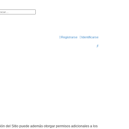
queda avanzada
Registrarse
Identificarse
B
u
s
c
a
r
ción del Sitio puede además otorgar permisos adicionales a los