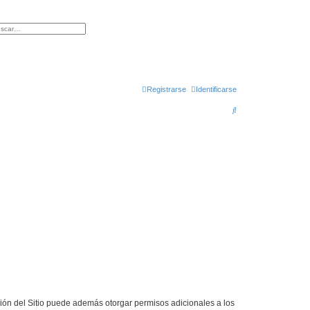
queda avanzada
Registrarse
Identificarse
B
u
s
c
a
r
ción del Sitio puede además otorgar permisos adicionales a los