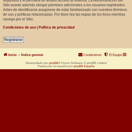
segundos y le permitirá un amplio acceso al sistema. La Administración del
Sitio puede además otorgar permisos adicionales a los usuarios registrados.
Antes de identificarse asegúrese de estar familiarizado con nuestros términos
de uso y políticas relacionadas. Por favor lea las reglas de los foros mientras
navega por el Sitio.
Condiciones de uso
|
Política de privacidad
Registrarse
Inicio
Índice general
Contáctenos
El Equipo
Desarrollado por
phpBB
® Forum Software © phpBB Limited
Traducción al español por
phpBB España