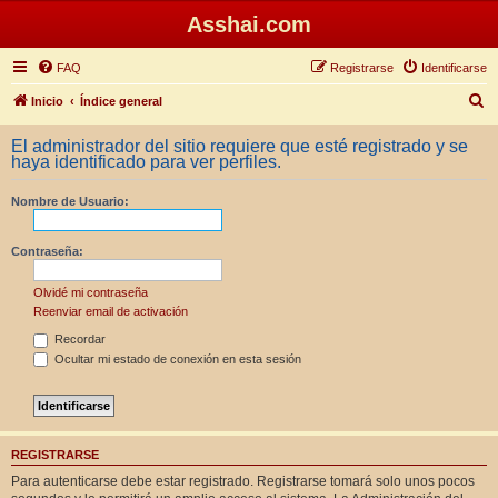
Asshai.com
FAQ
Registrarse
Identificarse
B
Inicio
Índice general
u
El administrador del sitio requiere que esté registrado y se
s
haya identificado para ver perfiles.
c
Nombre de Usuario:
a
r
Contraseña:
Olvidé mi contraseña
Reenviar email de activación
Recordar
Ocultar mi estado de conexión en esta sesión
REGISTRARSE
Para autenticarse debe estar registrado. Registrarse tomará solo unos pocos