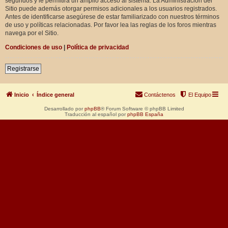
segundos y le permitirá un amplio acceso al sistema. La Administración del
Sitio puede además otorgar permisos adicionales a los usuarios registrados.
Antes de identificarse asegúrese de estar familiarizado con nuestros términos
de uso y políticas relacionadas. Por favor lea las reglas de los foros mientras
navega por el Sitio.
Condiciones de uso
|
Política de privacidad
Registrarse
Inicio
Índice general
Contáctenos
El Equipo
Desarrollado por
phpBB
® Forum Software © phpBB Limited
Traducción al español por
phpBB España