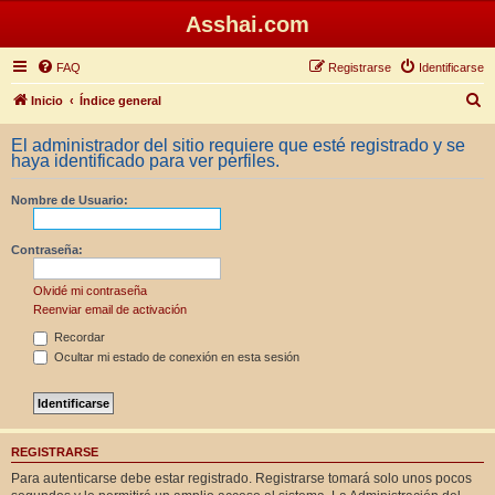
Asshai.com
FAQ
Registrarse
Identificarse
B
Inicio
Índice general
u
El administrador del sitio requiere que esté registrado y se
s
haya identificado para ver perfiles.
c
Nombre de Usuario:
a
r
Contraseña:
Olvidé mi contraseña
Reenviar email de activación
Recordar
Ocultar mi estado de conexión en esta sesión
REGISTRARSE
Para autenticarse debe estar registrado. Registrarse tomará solo unos pocos