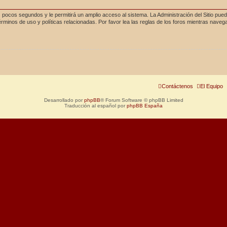
 pocos segundos y le permitirá un amplio acceso al sistema. La Administración del Sitio pue
rminos de uso y políticas relacionadas. Por favor lea las reglas de los foros mientras navega 
Contáctenos
El Equipo
Desarrollado por
phpBB
® Forum Software © phpBB Limited
Traducción al español por
phpBB España