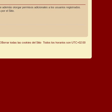
de además otorgar permisos adicionales a los usuarios registrados.
por el Sitio.
Borrar todas las cookies del Sitio
Todos los horarios son
UTC+02:00