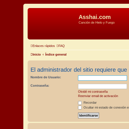
Asshai.com
Canción de Hielo y Fuego
Obviar
Enlaces rápidos
FAQ
Inicio
Índice general
El administrador del sitio requiere que 
Nombre de Usuario:
Contraseña:
Olvidé mi contraseña
Reenviar email de activación
Recordar
Ocultar mi estado de conexión e