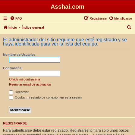
Asshai.com
FAQ
Registrarse
Identificarse
B
Inicio
Índice general
u
El administrador del sitio requiere que esté registrado y se
s
haya identificado para ver la lista del equipo.
c
Nombre de Usuario:
a
r
Contraseña:
Olvidé mi contraseña
Reenviar email de activación
Recordar
Ocultar mi estado de conexión en esta sesión
REGISTRARSE
Para autenticarse debe estar registrado. Registrarse tomará solo unos pocos