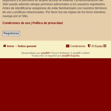
segundos y le permitirá un amplio acceso al sistema. La Administración del
Sitio puede además otorgar permisos adicionales a los usuarios registrados.
Antes de identificarse asegúrese de estar familiarizado con nuestros términos
de uso y políticas relacionadas. Por favor lea las reglas de los foros mientras
navega por el Sitio.
Condiciones de uso
|
Política de privacidad
Registrarse
Inicio
Índice general
Contáctenos
El Equipo
Desarrollado por
phpBB
® Forum Software © phpBB Limited
Traducción al español por
phpBB España