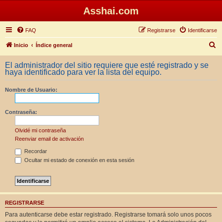
Asshai.com
FAQ
Registrarse
Identificarse
B
Inicio
Índice general
u
El administrador del sitio requiere que esté registrado y se
s
haya identificado para ver la lista del equipo.
c
Nombre de Usuario:
a
r
Contraseña:
Olvidé mi contraseña
Reenviar email de activación
Recordar
Ocultar mi estado de conexión en esta sesión
REGISTRARSE
Para autenticarse debe estar registrado. Registrarse tomará solo unos pocos