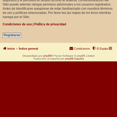
segundos y le permitirá un amplio acceso al sistema. La Administración del
Sitio puede además otorgar permisos adicionales a los usuarios registrados.
Antes de identificarse asegúrese de estar familiarizado con nuestros términos
de uso y políticas relacionadas. Por favor lea las reglas de los foros mientras
navega por el Sitio.
Condiciones de uso
|
Política de privacidad
Registrarse
Inicio
Índice general
Contáctenos
El Equipo
Desarrollado por
phpBB
® Forum Software © phpBB Limited
Traducción al español por
phpBB España