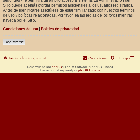
segundos y le permitirá un amplio acceso al sistema. La Administración del
Sitio puede además otorgar permisos adicionales a los usuarios registrados.
Antes de identificarse asegúrese de estar familiarizado con nuestros términos
de uso y políticas relacionadas. Por favor lea las reglas de los foros mientras
navega por el Sitio.
Condiciones de uso
|
Política de privacidad
Registrarse
Inicio
Índice general
Contáctenos
El Equipo
Desarrollado por
phpBB
® Forum Software © phpBB Limited
Traducción al español por
phpBB España