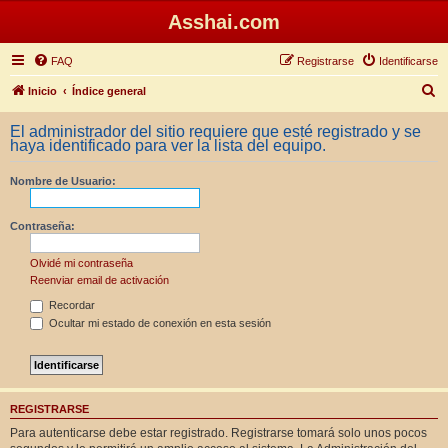
Asshai.com
FAQ
Registrarse
Identificarse
B
Inicio
Índice general
u
El administrador del sitio requiere que esté registrado y se
s
haya identificado para ver la lista del equipo.
c
Nombre de Usuario:
a
r
Contraseña:
Olvidé mi contraseña
Reenviar email de activación
Recordar
Ocultar mi estado de conexión en esta sesión
REGISTRARSE
Para autenticarse debe estar registrado. Registrarse tomará solo unos pocos