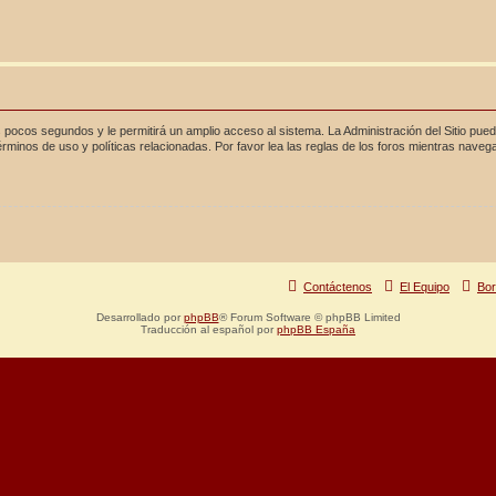
 pocos segundos y le permitirá un amplio acceso al sistema. La Administración del Sitio pue
rminos de uso y políticas relacionadas. Por favor lea las reglas de los foros mientras navega 
Contáctenos
El Equipo
Bor
Desarrollado por
phpBB
® Forum Software © phpBB Limited
Traducción al español por
phpBB España