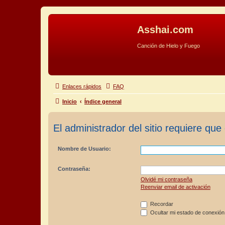
Asshai.com
Canción de Hielo y Fuego
Obviar
Enlaces rápidos
FAQ
Inicio
Índice general
El administrador del sitio requiere que 
Nombre de Usuario:
Contraseña:
Olvidé mi contraseña
Reenviar email de activación
Recordar
Ocultar mi estado de conexión