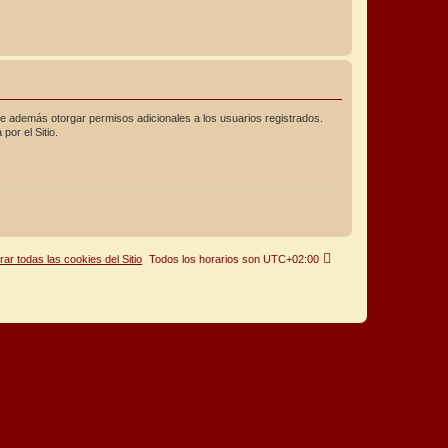
de además otorgar permisos adicionales a los usuarios registrados.
por el Sitio.
rar todas las cookies del Sitio
Todos los horarios son
UTC+02:00