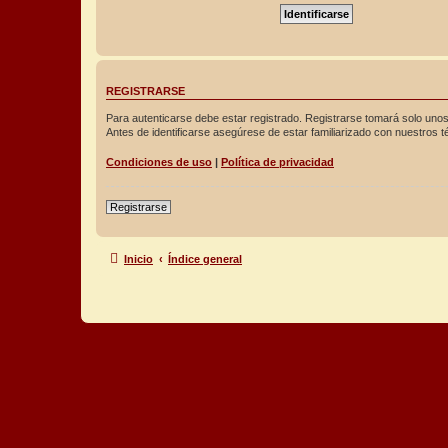
REGISTRARSE
Para autenticarse debe estar registrado. Registrarse tomará solo unos
Antes de identificarse asegúrese de estar familiarizado con nuestros té
Condiciones de uso
|
Política de privacidad
Registrarse
Inicio
Índice general