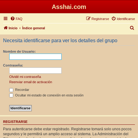
Asshai.com
FAQ
Registrarse
Identificarse
B
Inicio
Índice general
u
Necesita identificarse para ver los detalles del grupo
s
c
Nombre de Usuario:
a
r
Contraseña:
Olvidé mi contraseña
Reenviar email de activación
Recordar
Ocultar mi estado de conexión en esta sesión
REGISTRARSE
Para autenticarse debe estar registrado. Registrarse tomará solo unos pocos
segundos y le permitirá un amplio acceso al sistema. La Administración del