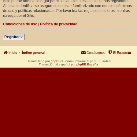
Sitio puede además otorgar permisos adicionales a los usuarios registrados.
Antes de identificarse asegúrese de estar familiarizado con nuestros términos
de uso y políticas relacionadas. Por favor lea las reglas de los foros mientras
navega por el Sitio.
Condiciones de uso
|
Política de privacidad
Registrarse
Inicio
Índice general
Contáctenos
El Equipo
Desarrollado por
phpBB
® Forum Software © phpBB Limited
Traducción al español por
phpBB España