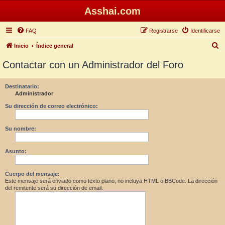
Asshai.com
FAQ
Registrarse
Identificarse
B
Inicio
Índice general
u
Contactar con un Administrador del Foro
s
c
Destinatario:
Administrador
a
r
Su dirección de correo electrónico:
Su nombre:
Asunto:
Cuerpo del mensaje:
Este mensaje será enviado como texto plano, no incluya HTML o BBCode. La dirección
del remitente será su dirección de email.