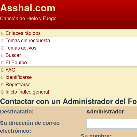
Asshai.com
Canción de Hielo y Fuego
Obviar
Enlaces rápidos
Temas sin respuesta
Temas activos
Buscar
El Equipo
FAQ
Identificarse
Registrarse
Inicio
Índice general
Contactar con un Administrador del Fo
Destinatario:
Administrador
Su dirección de correo
electrónico:
Su nombre: