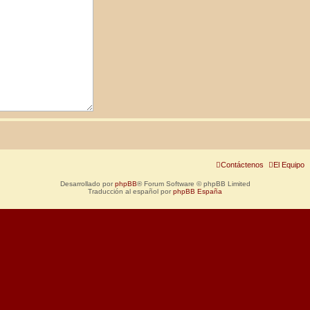
Contáctenos
El Equipo
Desarrollado por
phpBB
® Forum Software © phpBB Limited
Traducción al español por
phpBB España