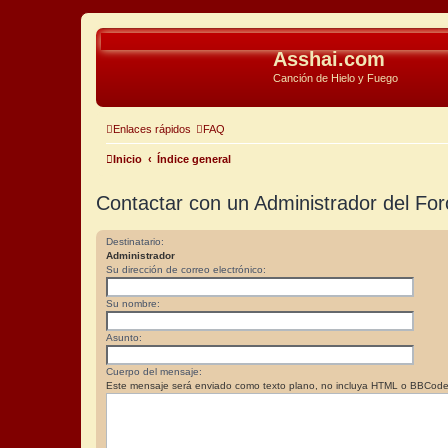
Asshai.com
Canción de Hielo y Fuego
Enlaces rápidos
FAQ
Inicio
Índice general
Contactar con un Administrador del For
Destinatario:
Administrador
Su dirección de correo electrónico:
Su nombre:
Asunto:
Cuerpo del mensaje:
Este mensaje será enviado como texto plano, no incluya HTML o BBCode. L