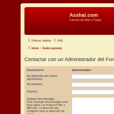
Asshai.com
Canción de Hielo y Fuego
Obviar
Enlaces rápidos
FAQ
Inicio
Índice general
Contactar con un Administrador del For
Destinatario:
Administrador
Su dirección de correo
electrónico:
Su nombre:
Asunto:
Cuerpo del mensaje:
Este mensaje será enviado como
texto plano, no incluya HTML o
BBCode. La dirección del
remitente será su dirección de