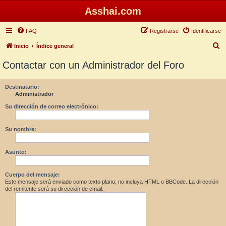
Asshai.com
FAQ
Registrarse
Identificarse
B
Inicio
Índice general
u
Contactar con un Administrador del Foro
s
c
Destinatario:
Administrador
a
r
Su dirección de correo electrónico:
Su nombre:
Asunto:
Cuerpo del mensaje:
Este mensaje será enviado como texto plano, no incluya HTML o BBCode. La dirección
del remitente será su dirección de email.