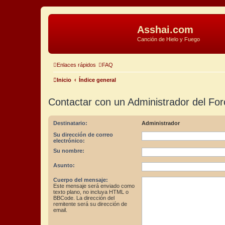
Asshai.com
Canción de Hielo y Fuego
Enlaces rápidos
FAQ
Inicio
Índice general
Contactar con un Administrador del For
Destinatario:
Administrador
Su dirección de correo
electrónico:
Su nombre:
Asunto:
Cuerpo del mensaje:
Este mensaje será enviado como
texto plano, no incluya HTML o
BBCode. La dirección del
remitente será su dirección de
email.