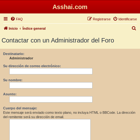
Asshai.com
FAQ
Registrarse
Identificarse
B
Inicio
Índice general
u
Contactar con un Administrador del Foro
s
c
Destinatario:
Administrador
a
r
Su dirección de correo electrónico:
Su nombre:
Asunto:
Cuerpo del mensaje:
Este mensaje será enviado como texto plano, no incluya HTML o BBCode. La dirección
del remitente será su dirección de email.