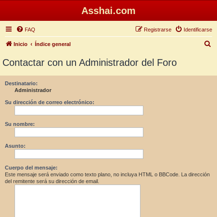
Asshai.com
FAQ
Registrarse
Identificarse
B
Inicio
Índice general
u
Contactar con un Administrador del Foro
s
c
Destinatario:
Administrador
a
r
Su dirección de correo electrónico:
Su nombre:
Asunto:
Cuerpo del mensaje:
Este mensaje será enviado como texto plano, no incluya HTML o BBCode. La dirección
del remitente será su dirección de email.