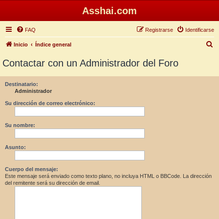
Asshai.com
FAQ
Registrarse
Identificarse
B
Inicio
Índice general
u
Contactar con un Administrador del Foro
s
c
Destinatario:
Administrador
a
r
Su dirección de correo electrónico:
Su nombre:
Asunto:
Cuerpo del mensaje:
Este mensaje será enviado como texto plano, no incluya HTML o BBCode. La dirección
del remitente será su dirección de email.