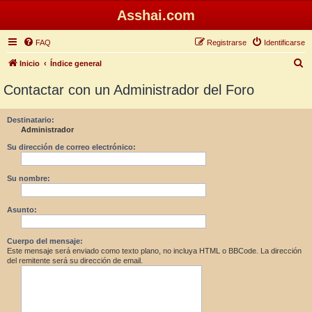
Asshai.com
FAQ
Registrarse
Identificarse
B
Inicio
Índice general
u
Contactar con un Administrador del Foro
s
c
Destinatario:
Administrador
a
r
Su dirección de correo electrónico:
Su nombre:
Asunto:
Cuerpo del mensaje:
Este mensaje será enviado como texto plano, no incluya HTML o BBCode. La dirección
del remitente será su dirección de email.