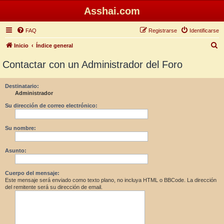
Asshai.com
FAQ
Registrarse
Identificarse
B
Inicio
Índice general
u
Contactar con un Administrador del Foro
s
c
Destinatario:
Administrador
a
r
Su dirección de correo electrónico:
Su nombre:
Asunto:
Cuerpo del mensaje:
Este mensaje será enviado como texto plano, no incluya HTML o BBCode. La dirección
del remitente será su dirección de email.